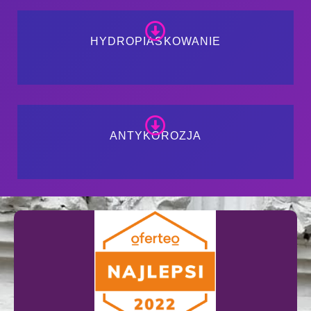
HYDROPIASKOWANIE
ANTYKOROZJA