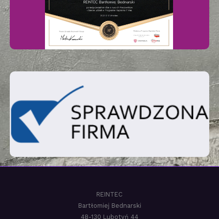
REINTEC
Bartłomiej Bednarski
48-130 Lubotyń 44